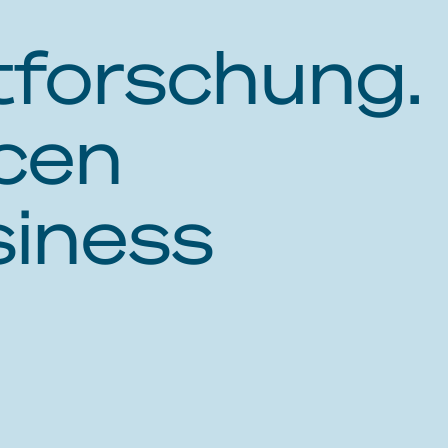
forschung.
cen
siness