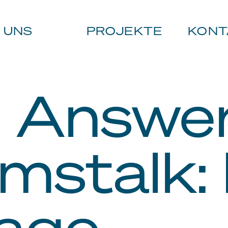
 UNS
PROJEKTE
KONT
g Answe
mstalk:
age