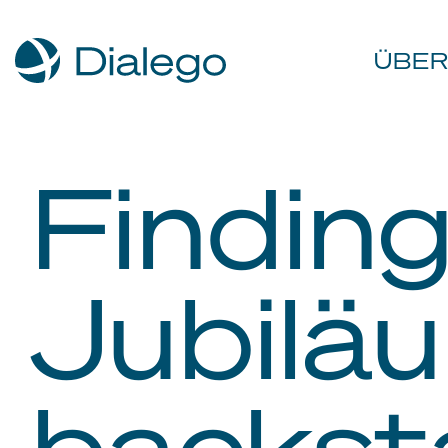
ÜBER
Findin
Jubiläu
backst