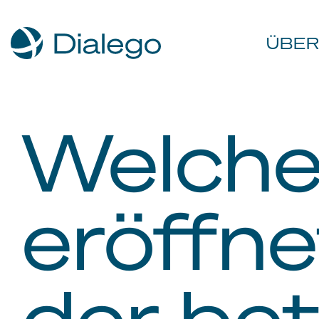
ÜBER
Welche
eröffne
der bet