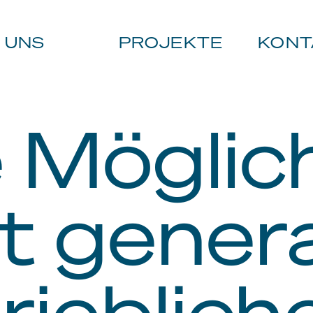
 UNS
PROJEKTE
KONT
 Möglic
t genera
rieblich