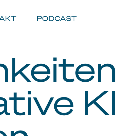
AKT
PODCAST
hkeiten
tive KI
en