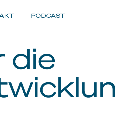
AKT
PODCAST
 die
wicklu