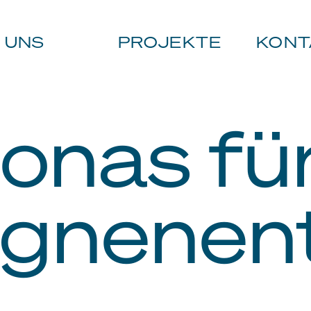
 UNS
PROJEKTE
KONT
onas für
gnenent