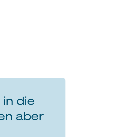
 in die
en aber