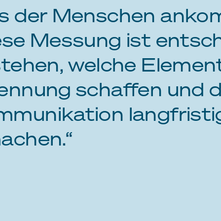
s der Menschen anko
ese Messung ist entsc
stehen, welche Elemen
ennung schaffen und d
munikation langfristi
achen.“