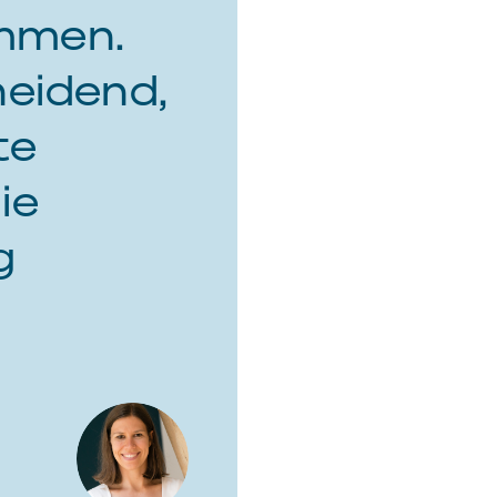
mmen.
heidend,
te
ie
g