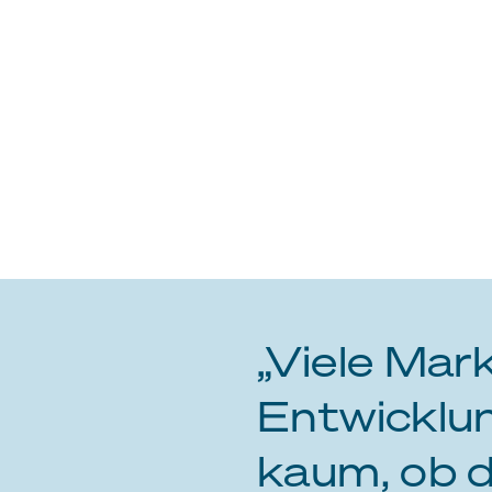
„Viele Mark
Entwicklu
kaum, ob d