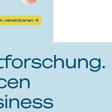
n vereinbaren →
forschung.
cen
siness