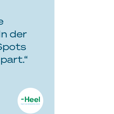
e
In der
Spots
part.“