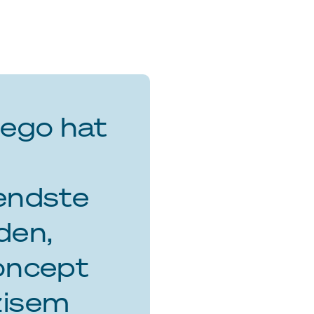
lego hat
hendste
den,
oncept
zisem