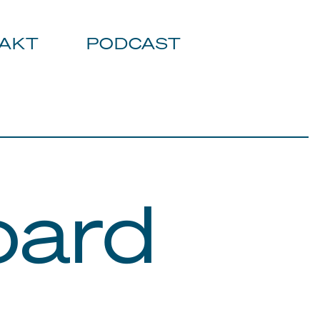
AKT
PODCAST
oard