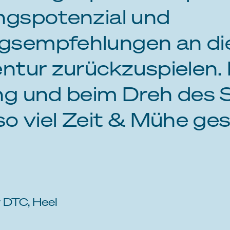
ngspotenzial und
sempfehlungen an di
ntur zurückzuspielen. 
ng und beim Dreh des 
so viel Zeit & Mühe ges
 DTC, Heel