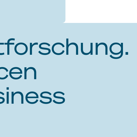
forschung.
cen
siness