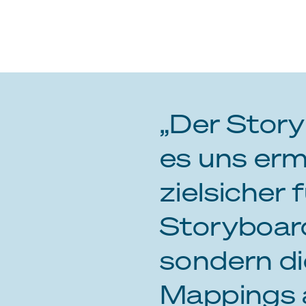
„Der Story
es uns erm
zielsicher
Storyboard
sondern di
Mappings 