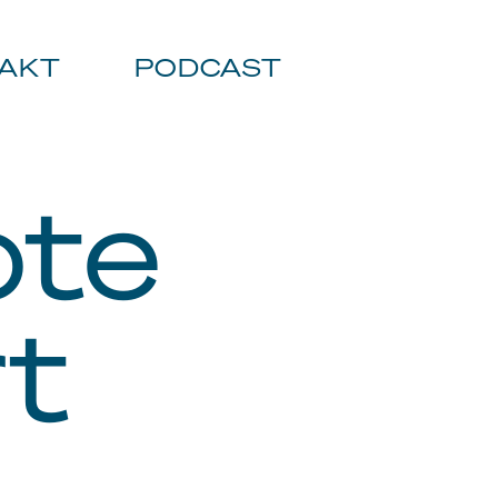
AKT
PODCAST
pte
rt