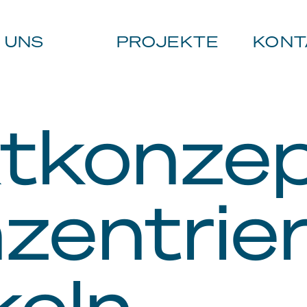
 UNS
PROJEKTE
KONT
tkonze
zentrie
keln