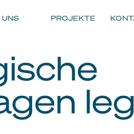
 UNS
PROJEKTE
KONT
gische
agen le