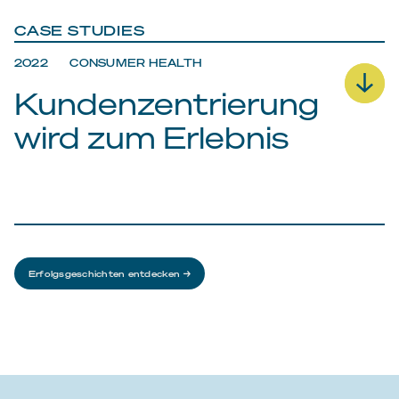
CASE STUDIES
2022 CONSUMER HEALTH
Kundenzentrierung
wird zum Erlebnis
HERAUSFORDERUNG
Die Business Insights-Abteilung eines
Erfolgsgeschichten entdecken →
Markenkonzerns wollte Kundenzentrierung
aktiv ins Unternehmen tragen. Markenteams
sollen ihre Fragen mit Zielgruppen besprechen
können.