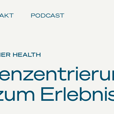
AKT
PODCAST
MER HEALTH
enzentrier
zum Erlebni