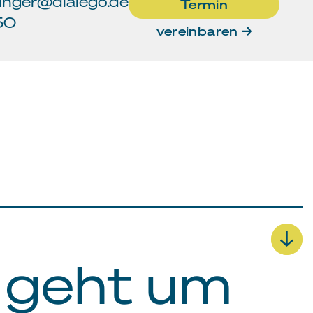
inger@dialego.de
Termin
50
vereinbaren →
 geht um