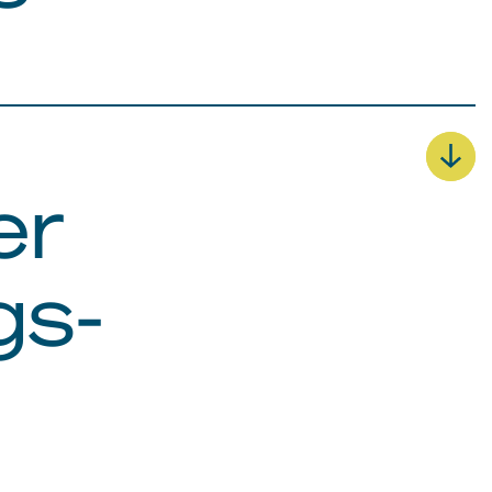
interaktiven Dashboard hat das
Bayer-Team jederzeit Zugriff
auf ihre Marken-KPIs.
ERGEBNIS
Ein interaktives Dashboard, mit
dem jeder schnell zu den Daten
er
gelangt, die gerade gebraucht
werden.
gs-
Erfolgsgeschichte entdecken →